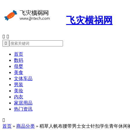
飞灾横祸网



首页
数码
母婴
美食
文体车品
男装
美妆
内衣
家居用品
热门资讯

首页
»
商品分类
»
稻草人帆布腰带男士女士针扣学生青年休闲