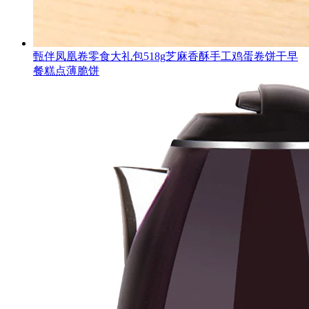
甄伴凤凰卷零食大礼包518g芝麻香酥手工鸡蛋卷饼干早
餐糕点薄脆饼