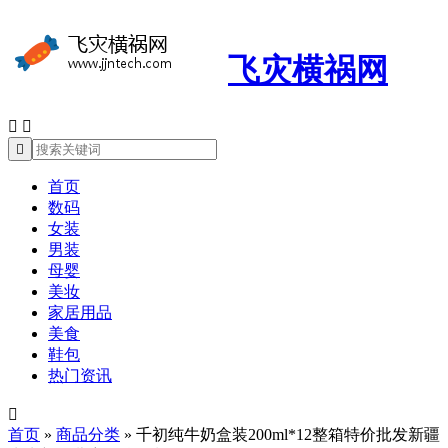
飞灾横祸网



首页
数码
女装
男装
母婴
美妆
家居用品
美食
鞋包
热门资讯

首页
»
商品分类
»
千初纯牛奶盒装200ml*12整箱特价批发新疆