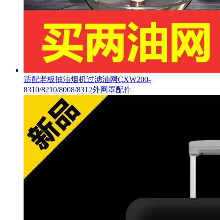
适配老板抽油烟机过滤油网CXW200-
8310/8210/8008/8312外网罩配件