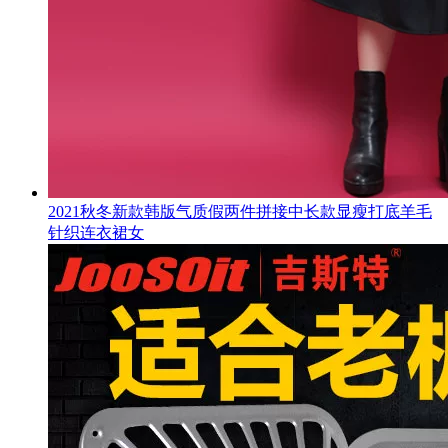
2021秋冬新款韩版气质假两件拼接中长款显瘦打底羊毛
针织连衣裙女