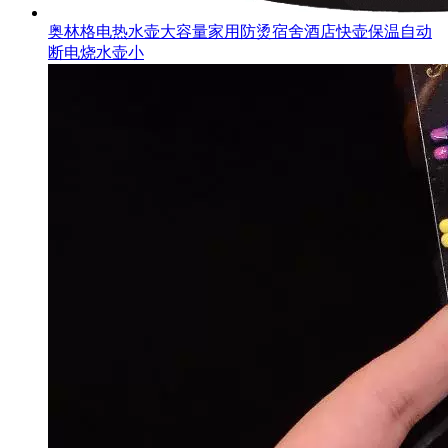
奥林格电热水壶大容量家用防烫宿舍酒店快壶保温自动
断电烧水壶小