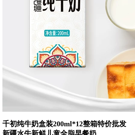
千初纯牛奶盒装200ml*12整箱特价批发
新疆水牛新鲜儿童全脂早餐奶