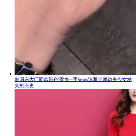
韩国东大门同款彩色滴油一字夹ins泫雅金属边夹少女发
夹刘海夹