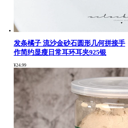
发条橘子 流沙金砂石圆形几何拼接手
作简约显瘦日常耳环耳夹925银
¥24.99