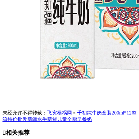
未经允许不得转载：
飞灾横祸网
»
千初纯牛奶盒装200ml*12整
箱特价批发新疆水牛新鲜儿童全脂早餐奶

相关推荐