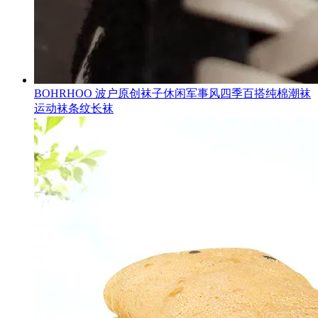
BOHRHOO 波户原创袜子休闲军事风四季百搭纯棉潮袜
运动袜条纹长袜