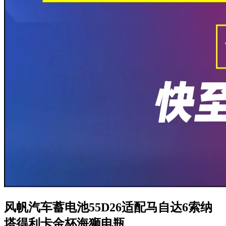
风帆汽车蓄电池55D26适配马自达6索纳
塔得利卡金杯海狮电瓶