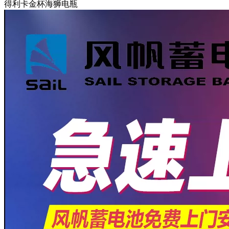
得利卡金杯海狮电瓶