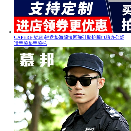
CAPERE(铠雷)键盘垫海绵慢回弹硅胶护腕电脑办公舒
适手腕垫手腕托