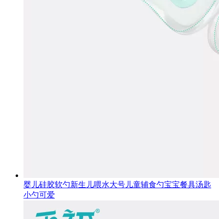
婴儿硅胶软勺新生儿喂水大号儿童辅食勺宝宝餐具汤匙
小勺可爱