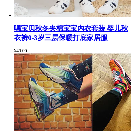
嘿宝贝秋冬夹棉宝宝内衣套装 婴儿秋
衣裤0-3岁三层保暖打底家居服
¥49.00