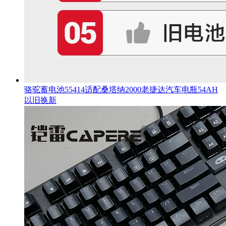
骆驼蓄电池55414适配桑塔纳2000老捷达汽车电瓶54AH
以旧换新