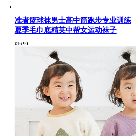
准者篮球袜男士高中筒跑步专业训练
夏季毛巾底精英中帮女运动袜子
¥16.90