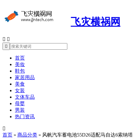
飞灾横祸网



首页
美妆
鞋包
家居用品
美食
女装
文体车品
母婴
男装
热门资讯

首页
»
商品分类
»
风帆汽车蓄电池55D26适配马自达6索纳塔