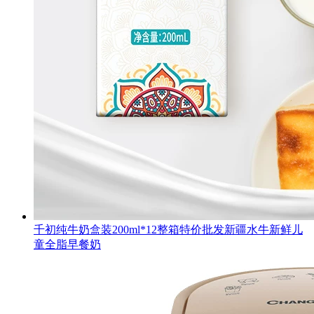
千初纯牛奶盒装200ml*12整箱特价批发新疆水牛新鲜儿
童全脂早餐奶