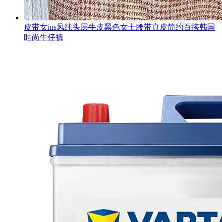
皮带女ins风纯头层牛皮黑色女士腰带真皮简约百搭韩国
时尚牛仔裤