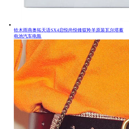
铃木雨燕奥拓天语SX4启悦尚悦锋驭羚羊原装瓦尔塔蓄
电池汽车电瓶