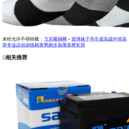
未经允许不得转载：
飞灾横祸网
»
篮球袜子毛巾底实战中筒高
筒专业运动训练精英男跑步加厚高帮长筒

相关推荐