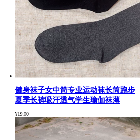
健身袜子女中筒专业运动袜长筒跑步
夏季长裤吸汗透气学生瑜伽袜薄
¥19.00