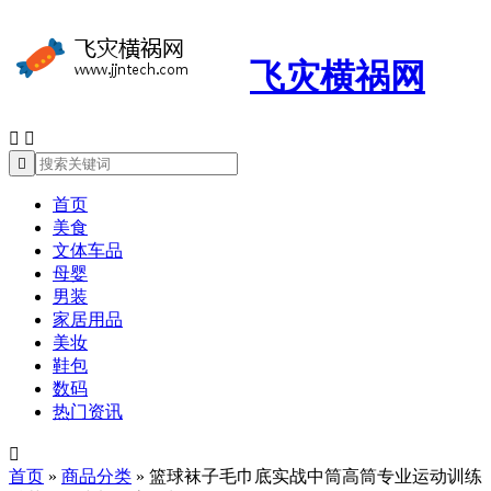
飞灾横祸网



首页
美食
文体车品
母婴
男装
家居用品
美妆
鞋包
数码
热门资讯

首页
»
商品分类
»
篮球袜子毛巾底实战中筒高筒专业运动训练