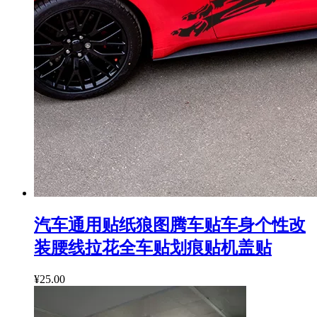
汽车通用贴纸狼图腾车贴车身个性改
装腰线拉花全车贴划痕贴机盖贴
¥25.00