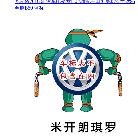
瓦尔塔70D26L汽车电瓶蓄电池适配丰田凯美瑞汉兰达86
奔腾B50 蓝标