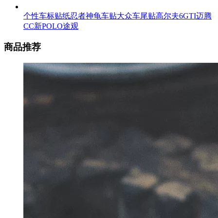
个性车标贴纸忍者神龟车贴大众车尾贴高尔夫6GTI迈腾
CC新POLO途观
商品推荐