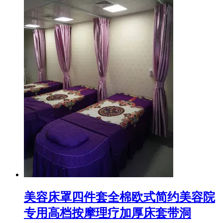
美容床罩四件套全棉欧式简约美容院
专用高档按摩理疗加厚床套带洞