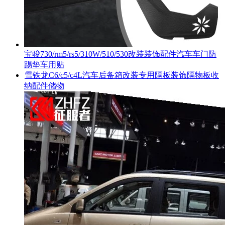
宝骏730/rm5/rs5/310W/510/530改装装饰配件汽车车门防
踢垫车用贴
雪铁龙C6/c5/c4L汽车后备箱改装专用隔板装饰隔物板收
纳配件储物