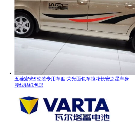
五菱宏光S改装专用车贴 荣光面包车拉花长安之星车身
腰线贴纸包邮