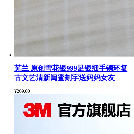
芄兰 原创雪花银999足银细手镯环复
古文艺清新闺蜜刻字送妈妈女友
¥269.00