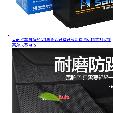
风帆汽车电瓶60AH科鲁兹君威君越新速腾迈腾英朗宝来
高尔夫蓄电池