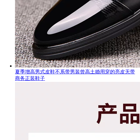
夏季增高男式皮鞋不系带男装曾高土婚用穿的亮皮无带
商务正装鞋子