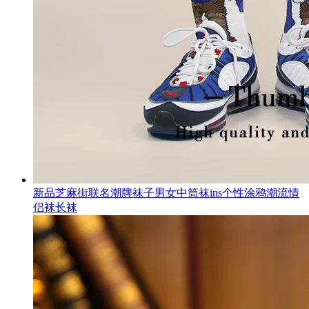
新品芝麻街联名潮牌袜子男女中筒袜ins个性涂鸦潮流情
侣袜长袜