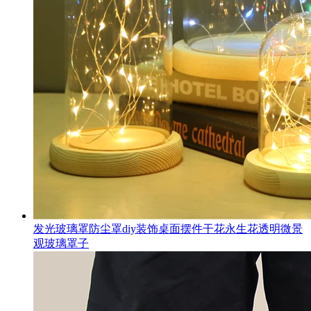
发光玻璃罩防尘罩diy装饰桌面摆件干花永生花透明微景
观玻璃罩子