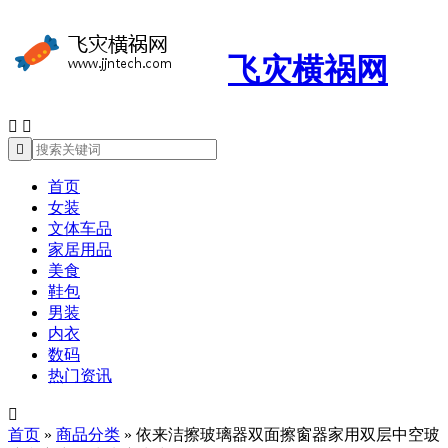
飞灾横祸网



首页
女装
文体车品
家居用品
美食
鞋包
男装
内衣
数码
热门资讯

首页
»
商品分类
»
依来洁擦玻璃器双面擦窗器家用双层中空玻