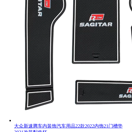
大众新速腾车内装饰汽车用品22款2022内饰21门槽垫