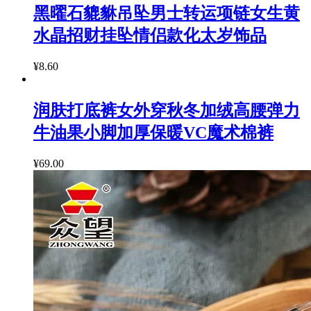
黑曜石貔貅吊坠男士转运项链女生黄
水晶招财挂坠情侣款化太岁饰品
¥8.60
润肤打底裤女外穿秋冬加绒高腰弹力
牛油果小脚加厚保暖VC魔术棉裤
¥69.00