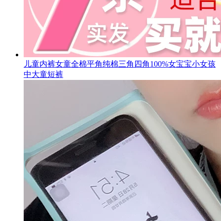
儿童内裤女童全棉平角纯棉三角四角100%女宝宝小女孩
中大童短裤