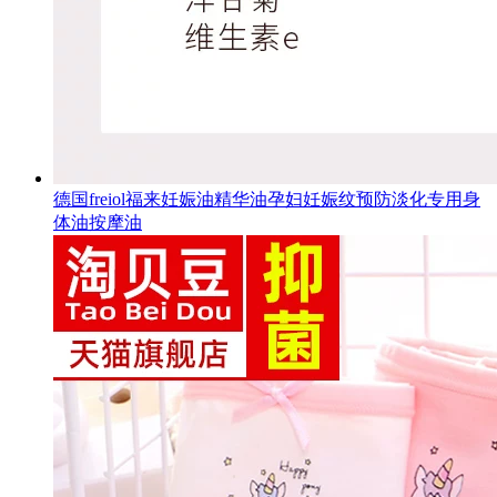
德国freiol福来妊娠油精华油孕妇妊娠纹预防淡化专用身
体油按摩油