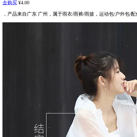
去购买
¥4.00
，产品来自广东 广州，属于雨衣/雨裤/雨披，运动包/户外包/配件