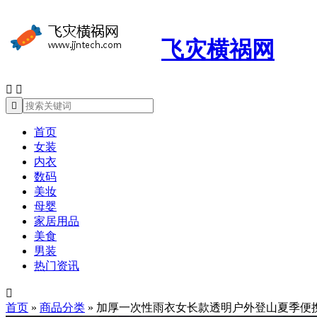
飞灾横祸网



首页
女装
内衣
数码
美妆
母婴
家居用品
美食
男装
热门资讯

首页
»
商品分类
»
加厚一次性雨衣女长款透明户外登山夏季便