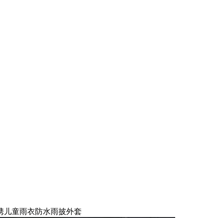
携儿童雨衣防水雨披外套