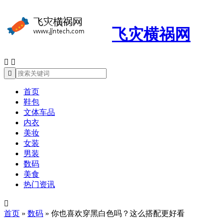
飞灾横祸网



首页
鞋包
文体车品
内衣
美妆
女装
男装
数码
美食
热门资讯

首页
»
数码
»
你也喜欢穿黑白色吗？这么搭配更好看