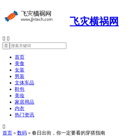
飞灾横祸网



首页
美食
女装
男装
文体车品
鞋包
美妆
家居用品
内衣
热门资讯

首页
»
数码
»
春日出街，你一定要看的穿搭指南