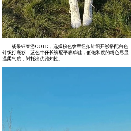
杨采钰春游OOTD，选择粉色纹章纽扣针织开衫搭配白色
针织打底衫，蓝色牛仔长裤配平底单鞋，低饱和度的粉色尽显
温柔气质，衬托出优雅知性。