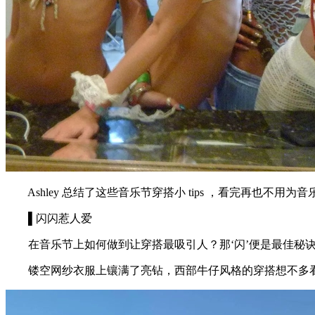
Ashley 总结了这些音乐节穿搭小 tips ，看完再也不用为
▌闪闪惹人爱
在音乐节上如何做到让穿搭最吸引人？那‘闪’便是最佳秘诀
镂空网纱衣服上镶满了亮钻，西部牛仔风格的穿搭想不多