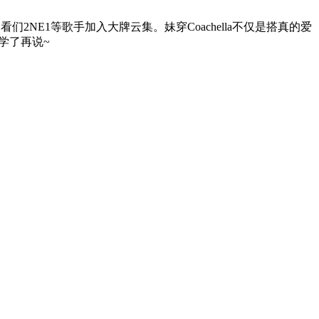
王嘉尔、看们2NE1等歌手加入大牌云集。妹穿Coachella不仅是搭真的爱
学了再说~