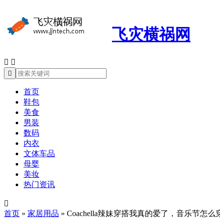
飞灾横祸网



首页
鞋包
美食
男装
数码
内衣
文体车品
母婴
美妆
热门资讯

首页
»
家居用品
»
Coachella辣妹穿搭我真的爱了，音乐节怎