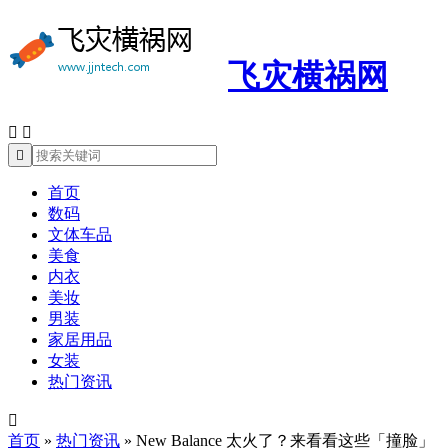
飞灾横祸网



首页
数码
文体车品
美食
内衣
美妆
男装
家居用品
女装
热门资讯

首页
»
热门资讯
»
New Balance 太火了？来看看这些「撞脸」