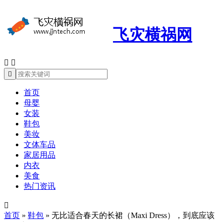
飞灾横祸网



首页
母婴
女装
鞋包
美妆
文体车品
家居用品
内衣
美食
热门资讯

首页
»
鞋包
»
无比适合春天的长裙（Maxi Dress），到底应该